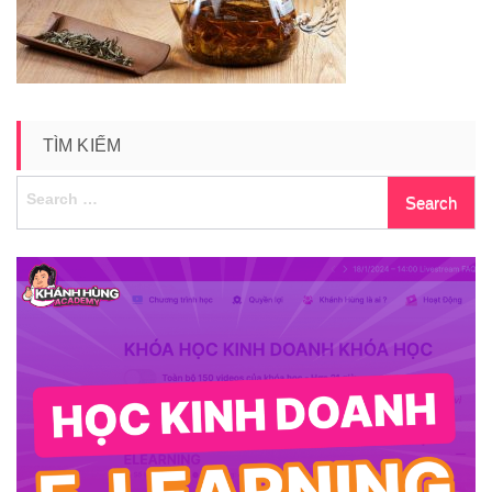
TÌM KIẾM
Search
for: