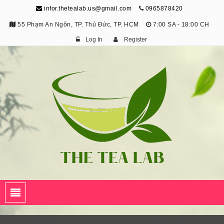
infor.thetealab.us@gmail.com
0965878420
55 Phạm An Ngôn, TP. Thủ Đức, TP. HCM
7:00 SA - 18:00 CH
Log In
Register
The Tea Lab
Trang Thông Tin Về Trà