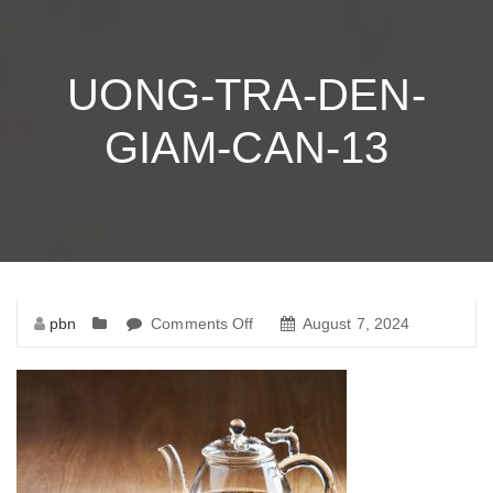
UONG-TRA-DEN-
GIAM-CAN-13
pbn
Comments Off
on
August 7, 2024
uong-
tra-
den-
giam-
can-
13