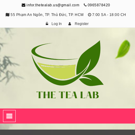
infor.thetealab.us@gmail.com
0965878420
55 Phạm An Ngôn, TP. Thủ Đức, TP. HCM
7:00 SA - 18:00 CH
Log In
Register
The Tea Lab
Trang Thông Tin Về Trà