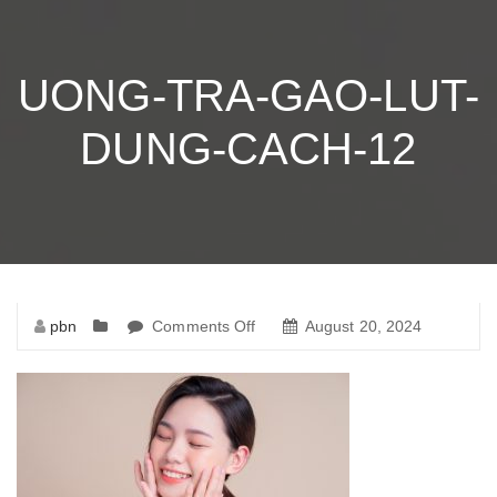
UONG-TRA-GAO-LUT-
DUNG-CACH-12
pbn
Comments Off
on
August 20, 2024
uong-
tra-
gao-
lut-
dung-
cach-