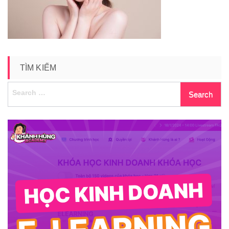
12
TÌM KIẾM
Search
for: