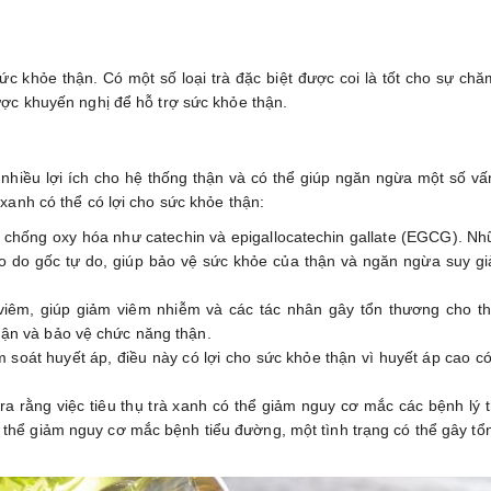
ức khỏe thận. Có một số loại trà đặc biệt được coi là tốt cho sự ch
ược khuyến nghị để hỗ trợ sức khỏe thận.
 nhiều lợi ích cho hệ thống thận và có thể giúp ngăn ngừa một số vấ
xanh có thể có lợi cho sức khỏe thận:
 chống oxy hóa như catechin và epigallocatechin gallate (EGCG). Nh
o do gốc tự do, giúp bảo vệ sức khỏe của thận và ngăn ngừa suy g
iêm, giúp giảm viêm nhiễm và các tác nhân gây tổn thương cho th
hận và bảo vệ chức năng thận.
 soát huyết áp, điều này có lợi cho sức khỏe thận vì huyết áp cao c
a rằng việc tiêu thụ trà xanh có thể giảm nguy cơ mắc các bệnh lý 
ó thể giảm nguy cơ mắc bệnh tiểu đường, một tình trạng có thể gây t