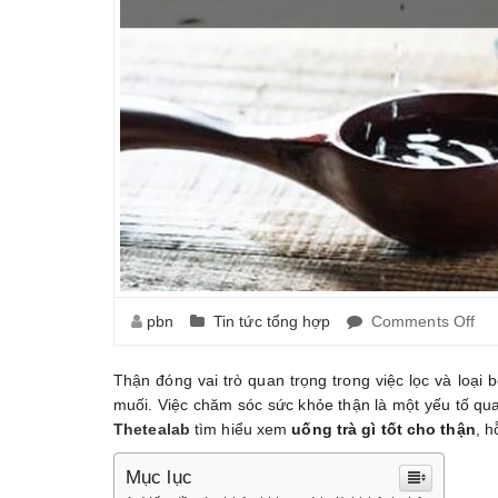
pbn
Tin tức tổng hợp
Comments Off
on
Uố
Tr
Thận đóng vai trò quan trọng trong việc lọc và loại 
Gì
muối. Việc chăm sóc sức khỏe thận là một yếu tố qua
Tố
Thetealab
tìm hiểu xem
uống trà gì tốt cho thận
, h
Ch
Th
Mục lục
Tổ