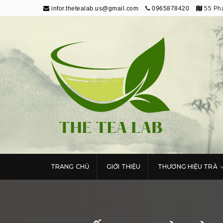
infor.thetealab.us@gmail.com
0965878420
55 Phạ
The Tea Lab
Trang Thông Tin Về Trà
TRANG CHỦ
GIỚI THIỆU
THƯƠNG HIỆU TRÀ