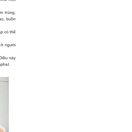
m trùng,
ao, buồn
áp có thể
 ở người
 Điều này
sphat.