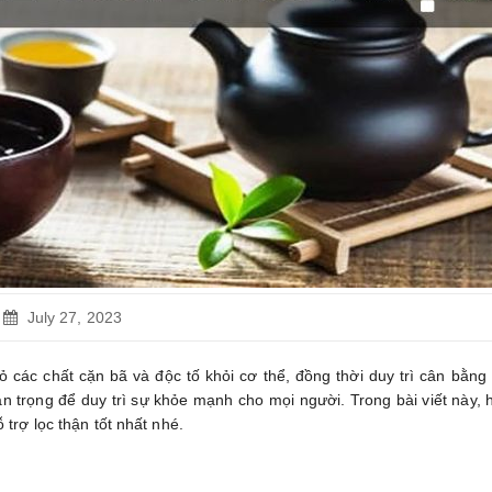
July 27, 2023
ng
à
bỏ các chất cặn bã và độc tố khỏi cơ thể, đồng thời duy trì cân bằn
n trọng để duy trì sự khỏe mạnh cho mọi người. Trong bài viết này, 
t
ỗ trợ lọc thận tốt nhất nhé.
o
ận?
ng