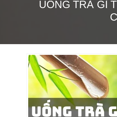
UỐNG TRÀ GÌ 
C