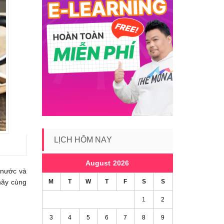
LỊCH HÔM NAY
August 2026
g nước và
M
T
W
T
F
S
S
hãy cùng
1
2
3
4
5
6
7
8
9