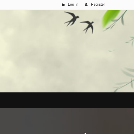
Log In
Register