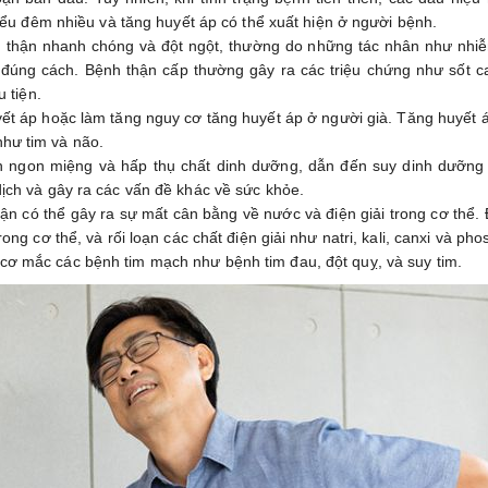
tiểu đêm nhiều và tăng huyết áp có thể xuất hiện ở người bệnh.
ng thận nhanh chóng và đột ngột, thường do những tác nhân như nhiễ
 đúng cách. Bệnh thận cấp thường gây ra các triệu chứng như sốt c
 tiện.
yết áp hoặc làm tăng nguy cơ tăng huyết áp ở người già. Tăng huyết 
hư tim và não.
n ngon miệng và hấp thụ chất dinh dưỡng, dẫn đến suy dinh dưỡng
ịch và gây ra các vấn đề khác về sức khỏe.
hận có thể gây ra sự mất cân bằng về nước và điện giải trong cơ thể.
ng cơ thể, và rối loạn các chất điện giải như natri, kali, canxi và pho
 cơ mắc các bệnh tim mạch như bệnh tim đau, đột quỵ, và suy tim.