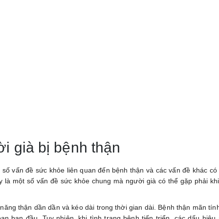
p
i
à
c
t
úp
c
ận
i già bị bệnh thận
 số vấn đề sức khỏe liên quan đến bệnh thận và các vấn đề khác có 
y là một số vấn đề sức khỏe chung mà người già có thể gặp phải khi
c năng thận dần dần và kéo dài trong thời gian dài. Bệnh thận mãn tí
ạn ban đầu. Tuy nhiên, khi tình trạng bệnh tiến triển, các dấu hiệ