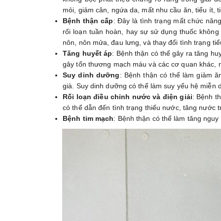
mỏi, giảm cân, ngứa da, mất nhu cầu ăn, tiểu ít, 
Bệnh thận cấp
: Đây là tình trạng mất chức nă
rối loạn tuần hoàn, hay sự sử dụng thuốc không
nôn, nôn mửa, đau lưng, và thay đổi tình trạng tiểu
Tăng huyết áp
: Bệnh thận có thể gây ra tăng hu
gây tổn thương mạch máu và các cơ quan khác, n
Suy dinh dưỡng
: Bệnh thận có thể làm giảm ă
già. Suy dinh dưỡng có thể làm suy yếu hệ miễn d
Rối loạn điều chỉnh nước và điện giải
: Bệnh t
có thể dẫn đến tình trạng thiếu nước, tăng nước tro
Bệnh tim mạch
: Bệnh thận có thể làm tăng nguy