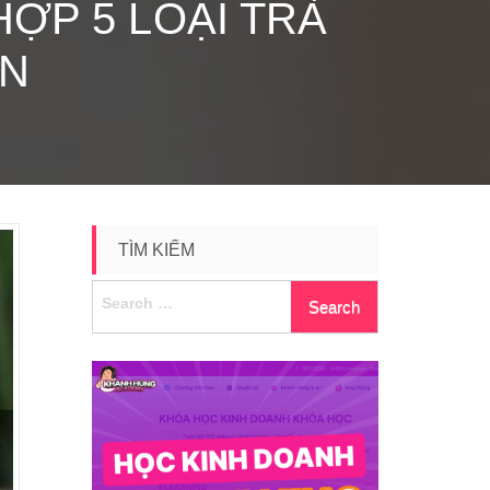
ỢP 5 LOẠI TRÀ
ẬN
TÌM KIẾM
Search
for: