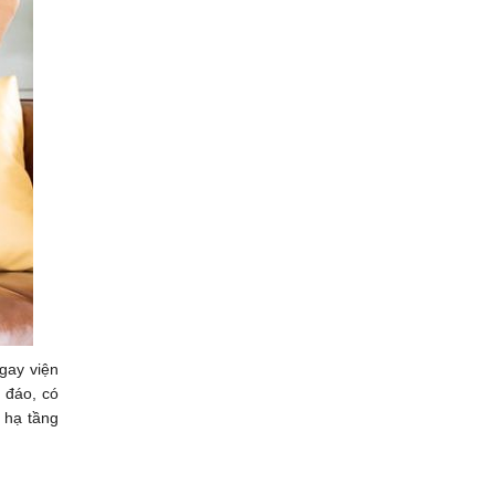
gay viện
 đáo, có
 hạ tầng