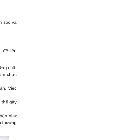
ăm sóc và
n đề liên
ững chất
iảm chức
ận. Việc
ó thể gây
thận như
ổn thương