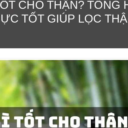
TỐT CHO THẬN? TỔNG H
ỰC TỐT GIÚP LỌC TH