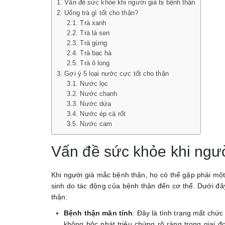
Vấn đề sức khỏe khi người già bị bệnh thận
Hợ
Uống trà gì tốt cho thận?
5
Trà xanh
Loạ
Trà lá sen
Tr
Trà gừng
Cự
Trà bạc hà
Trà ô long
Tố
Gợi ý 5 loại nước cực tốt cho thận
Gi
Nước lọc
Lọ
Nước chanh
Th
Nước dứa
Nước ép cà rốt
Nước cam
Vấn đề sức khỏe khi ngườ
Khi người già mắc bệnh thận, họ có thể gặp phải một
sinh do tác động của bệnh thận đến cơ thể. Dưới đâ
thận:
Bệnh thận mãn tính
: Đây là tình trạng mất chứ
không bộc phát triệu chứng rõ ràng trong giai đo