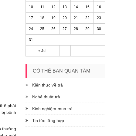
10
11
12
13
14
15
16
17
18
19
20
21
22
23
24
25
26
27
28
29
30
31
« Jul
CÓ THỂ BẠN QUAN TÂM
Kiến thức về trà
Nghệ thuật trà
thể phát
Kinh nghiệm mua trà
 bị bệnh
Tin tức tổng hợp
nh thường
u như mệt