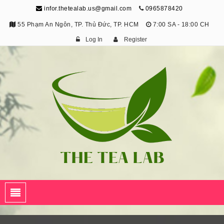
infor.thetealab.us@gmail.com
0965878420
55 Phạm An Ngôn, TP. Thủ Đức, TP. HCM
7:00 SA - 18:00 CH
Log In
Register
The Tea Lab
Trang Thông Tin Về Trà