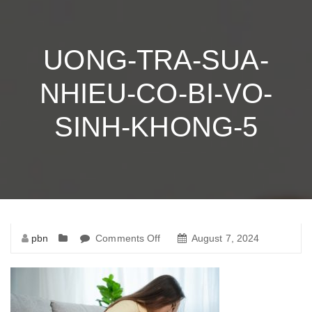
UONG-TRA-SUA-
NHIEU-CO-BI-VO-
SINH-KHONG-5
pbn
Comments Off
on
August 7, 2024
uong-
tra-
sua-
nhieu-