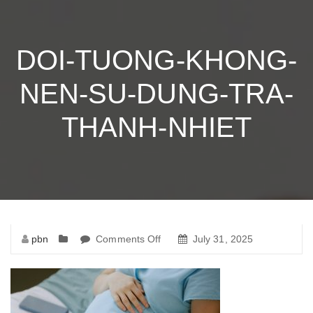
DOI-TUONG-KHONG-
NEN-SU-DUNG-TRA-
THANH-NHIET
pbn
Comments Off
on
July 31, 2025
doi-
tuong-
khong-
nen-