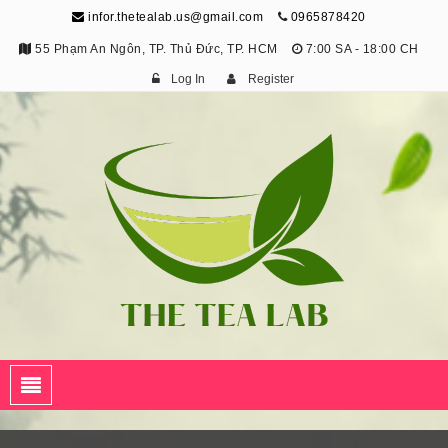
infor.thetealab.us@gmail.com
0965878420
55 Phạm An Ngôn, TP. Thủ Đức, TP. HCM
7:00 SA - 18:00 CH
Log In
Register
The Tea Lab
Trang Thông Tin Về Trà