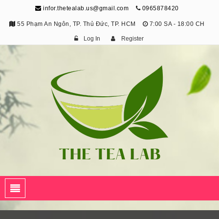
infor.thetealab.us@gmail.com
0965878420
55 Phạm An Ngôn, TP. Thủ Đức, TP. HCM
7:00 SA - 18:00 CH
Log In
Register
The Tea Lab
Trang Thông Tin Về Trà