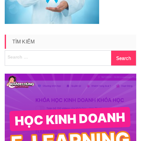
TÌM KIẾM
Search
for: