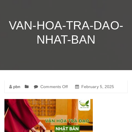
VAN-HOA-TRA-DAO-
NHAT-BAN
pbn
Comments Off
on
February 5, 2025
van-
hoa-
tra-
dao-
nhat-
ban