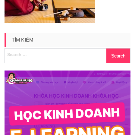
TÌM KIẾM
Search
for: