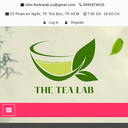
infor.thetealab.us@gmail.com
0965878420
55 Phạm An Ngôn, TP. Thủ Đức, TP. HCM
7:00 SA - 18:00 CH
Log In
Register
The Tea Lab
Trang Thông Tin Về Trà