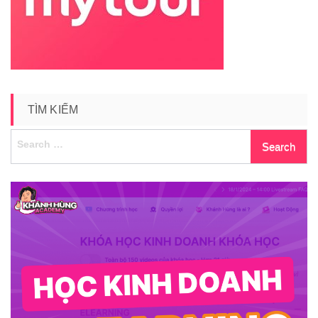
TÌM KIẾM
Search
for: