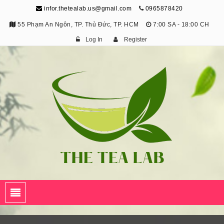
infor.thetealab.us@gmail.com
0965878420
55 Phạm An Ngôn, TP. Thủ Đức, TP. HCM
7:00 SA - 18:00 CH
Log In
Register
The Tea Lab
Trang Thông Tin Về Trà