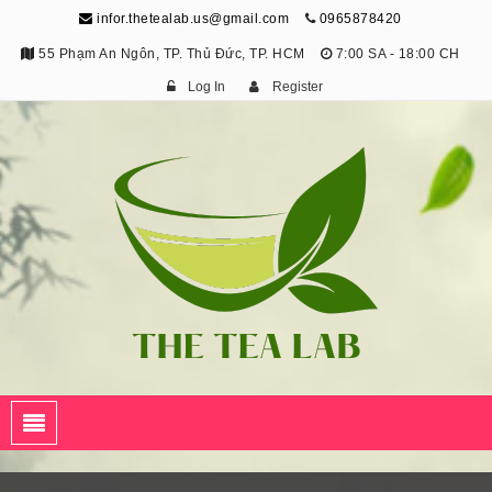
infor.thetealab.us@gmail.com
0965878420
55 Phạm An Ngôn, TP. Thủ Đức, TP. HCM
7:00 SA - 18:00 CH
Log In
Register
The Tea Lab
Trang Thông Tin Về Trà