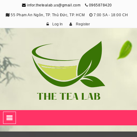
infor.thetealab.us@gmail.com
0965878420
55 Phạm An Ngôn, TP. Thủ Đức, TP. HCM
7:00 SA - 18:00 CH
Log In
Register
The Tea Lab
Trang Thông Tin Về Trà