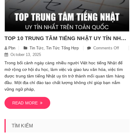
TOP 10 TRUNG TÂM TIẾNG NHẬT UY TÍN NHẤT ĐƯỢC NHIỀU HỌC VIÊN LỰA CHỌN
Pbn
Tin Tức
,
Tin Tức Tổng Hợp
Comments Off
On
October 13, 2025
Top
10
Trong bối cảnh ngày càng nhiều người Việt học tiếng Nhật để
Trung
mở rộng cơ hội du học, làm việc và giao lưu văn hóa, việc tìm
Tâm
được trung tâm tiếng Nhật uy tín trở thành mối quan tâm hàng
Tiếng
đầu. Một địa chỉ đào tạo chất lượng không chỉ giúp bạn nắm
Nhật
vững ngữ pháp,
Uy
Tín
READ MORE
Nhất
Được
Nhiều
TÌM KIẾM
Học
Viên