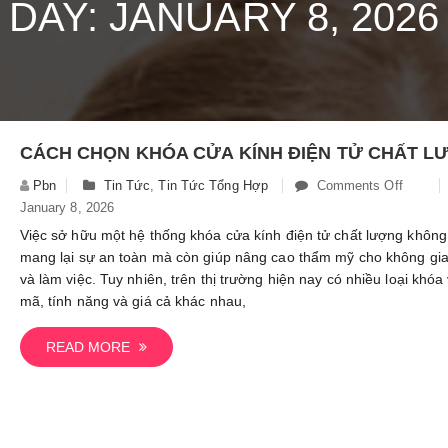
DAY: JANUARY 8, 2026
Pbn
Tin Tức
,
Tin Tức Tổng Hợp
Comments Off
On
January 8, 2026
Cách
Chọn
Việc sở hữu một hệ thống khóa cửa kính điện tử chất lượng không
Khóa
mang lại sự an toàn mà còn giúp nâng cao thẩm mỹ cho không gi
Cửa
và làm việc. Tuy nhiên, trên thị trường hiện nay có nhiều loại khóa
Kính
mã, tính năng và giá cả khác nhau,
Điện
Tử
READ MORE
Chất
Lượng
Và
Đảm