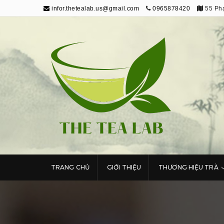
infor.thetealab.us@gmail.com
0965878420
55 Phạ
The Tea Lab
Trang Thông Tin Về Trà
TRANG CHỦ
GIỚI THIỆU
THƯƠNG HIỆU TRÀ