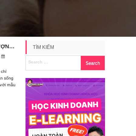
CÁCH CHỌN KHÓA CỬA KÍNH ĐIỆN TỬ CHẤT LƯỢNG VÀ ĐẢM BẢO TƯƠNG THÍCH
TÌM KIẾM
Search
for:
 chỉ
an sống
 với mẫu