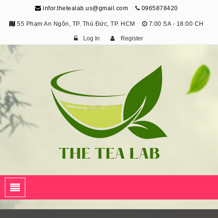
infor.thetealab.us@gmail.com
0965878420
55 Phạm An Ngôn, TP. Thủ Đức, TP. HCM
7:00 SA - 18:00 CH
Log In
Register
The Tea Lab
Trang Thông Tin Về Trà