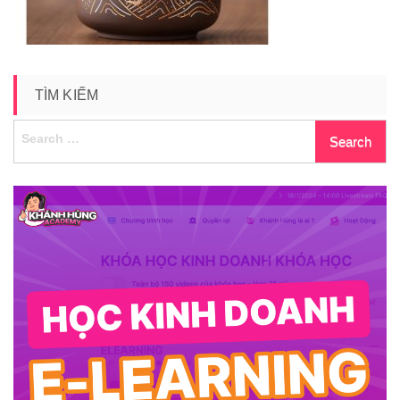
TÌM KIẾM
Search
for: