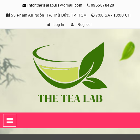
infor.thetealab.us@gmail.com
0965878420
55 Phạm An Ngôn, TP. Thủ Đức, TP. HCM
7:00 SA - 18:00 CH
Log In
Register
The Tea Lab
Trang Thông Tin Về Trà