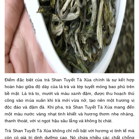
Điểm đặc biệt của trà Shan Tuyết Tà Xùa chính là sự kết hợp
hoàn hảo giữa độ dày của lá trà và lớp tuyết mỏng bao phủ trên
bề mặt. Lá trà to, mướt và màu xanh đậm, được thu hoạch thủ
công vào mùa xuân khi trà mới vừa nở, tạo nên một hương vị
độc đáo và đậm đà. Khi pha, trà Shan Tuyết Tà Xùa mang đến
một màu nước vàng nhạt tinh khiết và hương thơm nhẹ nhàng,
thanh thoát, với vị ngọt hậu sâu lắng và không bị chát.
Trà Shan Tuyết Tà Xùa không chỉ nổi bật với hương vị tinh tế mà
còn có giá trị dinh dưỡng cao. Nó chứa nhiều các chất chống