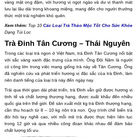
vàng mật ong đậm, với hương vị ngọt ngào và dư vị thanh mát
lưu lại lâu dài trong khoang miệng, mang đến cho người thưởng
thức một trải nghiệm khó quên.
Xem thêm:
Top 10
Các Loại Trà Thảo Mộc Tốt Cho Sức Khỏe
Dạng Túi Lọc
Trà Đinh Tân Cương – Thái Nguyên
Trong các loại trà ngon ở Việt Nam, trà Đinh Tân Cương nổi bật
với sắc vàng xanh đặc trưng của mình. Ông Đội Năm là người
có công lớn trong việc mang giống trà này về Tân Cương. Ông
đã nghiên cứu và phát triển hương vị đặc sắc của trà Đinh, làm
nên danh tiếng của loại trà này đến ngày nay.
Trải qua thời gian dài phát triển, trà Đinh vẫn giữ được hương vị
tinh tế và chất lượng thượng hạng, được xuất khẩu đến nhiều
quốc gia trên thế giới. Để sản xuất một kg trà Đinh thượng hạng,
cần thu hoạch từ 8 – 10 kg nõn trà non. Quy trình chế biến trà
đòi hỏi tay nghề cao, với mỗi mẻ trà được thực hiện liên tục
trong 12 giờ và qua nhiều công đoạn khác nhau để đảm bảo
chất lượng tối ưu.