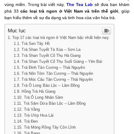
Nam
vùng miền. Trong bài viết này,
The Tea Lab
sẽ đưa bạn khám
Và
phá 33
các loại trà ngon ở Việt Nam và trên thế giới
, giúp
Trên
bạn hiểu thêm về sự đa dạng và tinh hoa của văn hóa trà.
Thế
Giới
Mục lục
Mà
Top 17 các loại trà ngon ở Việt Nam bậc nhất hiện nay
Bạn
Trà Sen Tây Hồ
Nên
Trà Shan Tuyết Tà Xùa – Sơn La
Thử
Trà Shan Tuyết Cổ Thụ Hà Giang
Một
Trà Shan Tuyết Cổ Thụ Suối Giàng – Yên Bái
Lần
Trà Đinh Tân Cương – Thái Nguyên
Trà Nõn Tôm Tân Cương – Thái Nguyên
Trà Móc Câu Tân Cương – Thái Nguyên
Trà Ô Long Bảo Lộc – Lâm Đồng
Hồng Trà Hà Giang
Trà Ô Long Nhân Sâm
Trà Sâm Dứa Bảo Lộc – Lâm Đồng
Trà Vằng
Trà Ướp Hoa Lài
Trà Đen
Trà Móng Rồng Tây Côn Lĩnh
Trà Bạng