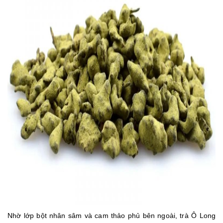
Nhờ lớp bột nhân sâm và cam thảo phủ bên ngoài, trà Ô Long