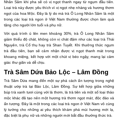
Nhân Sâm khi pha sẽ có vị ngọt thanh ngay từ ngụm đầu tiên.
Loại trà này được yêu thích vì vị ngọt nhẹ nhàng và hương thơm
ngọt của hoa Mộc. Đây là lý do mà trà Ô Long Nhân Sâm là một
trong các loại trà ngon ở Việt Nam thường được chọn làm quà
tặng cho người lớn tuổi và phụ nữ.
Với quá trình ủ lên men khoảng 30%, trà Ô Long Nhân Sâm
giảm thiểu độ chát, không còn vị chát đậm như các loại trà Thái
Nguyên, trà Cổ thụ hay trà Shan Tuyết. Khi thưởng thức ngụm
trà đầu tiên, bạn sẽ cảm nhận được vị ngọt thanh mát trong
khoang miệng, kết hợp với một chút vị béo ngậy, mang lại cảm
giác thư giãn và dễ chịu.
Trà Sâm Dứa Bảo Lộc – Lâm Đồng
Trà Sâm Dứa mang đến một sự phá cách ấn tượng trong nghệ
thuật ướp trà tại Bảo Lộc, Lâm Đồng. Sự kết hợp giữa những
búp trà xanh tươi cùng với lá thơm, lá trà tiên và một số loại thảo
mộc khác đã tạo nên một hương trà thơm ngọt mát, độc đáo và
ấn tượng. Đây là một trong các loại trà ngon ở Việt Nam vô cùng
lý tưởng cho những ai yêu thích khám phá mùi hương mới lạ,
đặc biệt là phụ nữ và những người mới bắt đầu thưởng thức trà.