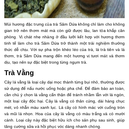
Mùi hương đặc trưng của trà Sâm Dứa không chỉ làm cho không
gian trở nên thơm mát mà còn giữ được lâu, lan tỏa khắp căn
phòng. Vị chát nhẹ nhàng ở đầu lưỡi kết hợp với hương thơm
tinh tế làm cho trà Sâm Dứa trở thành một trải nghiệm thưởng
thức dễ chịu. Với sự pha trộn khéo léo của trà, lá trà tiên và lá
thơm, trà Sâm Dứa mang đến một hương vị tươi mát và thơm
dịu, tạo nên sự đặc biệt trong từng ngụm trà.
Trà Vằng
Cây lá vằng là loại cây dại mọc thành từng bụi nhỏ, thường được
sử dụng để nấu nước uống hoặc pha chế. Để đảm bảo an toàn,
cần chú ý chọn lá vằng cẩn thận để tránh nhầm lẫn với lá ngón,
một loại cây độc hại. Cây lá vằng có thân cứng, dài hàng chục
mét, vỏ nhẵn màu xanh lục. Lá cây có hình mác với cuống tròn
và mũi lá nhọn. Hoa của cây lá vằng có màu trắng và có mười
cánh. Loại cây này đặc biệt hữu ích cho sản phụ sau sinh, giúp
tăng cường sữa và hồi phục vóc dáng nhanh chóng.