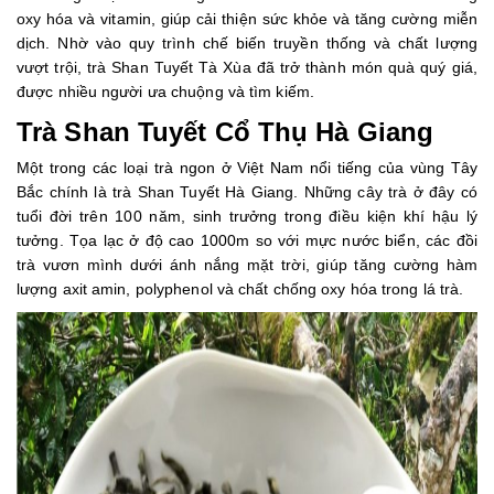
oxy hóa và vitamin, giúp cải thiện sức khỏe và tăng cường miễn
dịch. Nhờ vào quy trình chế biến truyền thống và chất lượng
vượt trội, trà Shan Tuyết Tà Xùa đã trở thành món quà quý giá,
được nhiều người ưa chuộng và tìm kiếm.
Trà Shan Tuyết Cổ Thụ Hà Giang
Một trong các loại trà ngon ở Việt Nam nổi tiếng của vùng Tây
Bắc chính là trà Shan Tuyết Hà Giang. Những cây trà ở đây có
tuổi đời trên 100 năm, sinh trưởng trong điều kiện khí hậu lý
tưởng. Tọa lạc ở độ cao 1000m so với mực nước biển, các đồi
trà vươn mình dưới ánh nắng mặt trời, giúp tăng cường hàm
lượng axit amin, polyphenol và chất chống oxy hóa trong lá trà.