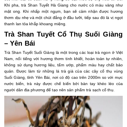
Khi pha, trà Shan Tuyết Hà Giang cho nước có màu vàng như
mật ong. Khi nhấp một ngụm, bạn sẽ cảm nhận được hương
thơm dịu nhẹ và một chút đắng ở đầu lưỡi, tiếp sau đó là vị ngọt
thanh lan tỏa khắp khoang miệng.
Trà Shan Tuyết Cổ Thụ Suối Giàng
– Yên Bái
Trà Shan Tuyết Suối Giàng là một trong các loại trà ngon ở Việt
Nam, nổi tiếng với hương thơm tinh khiết, hoàn toàn tự nhiên,
không sử dụng hương liệu, tẩm ướp, phẩm màu hay chất bảo
quản. Được làm từ những lá trà già của các cây cổ thụ vùng
Suối Giàng, tỉnh Yên Bái, nơi có độ cao trên 2000m so với mực
nước biển, trà này được chế biến bởi bàn tay khéo léo của
người dân địa phương để tạo nên sản phẩm trà sạch cổ thụ.