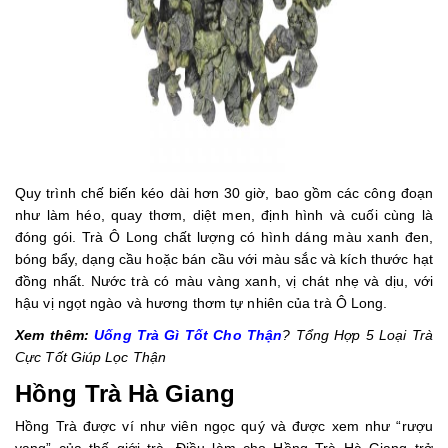
Quy trình chế biến kéo dài hơn 30 giờ, bao gồm các công đoạn
như làm héo, quay thơm, diệt men, định hình và cuối cùng là
đóng gói. Trà Ô Long chất lượng có hình dáng màu xanh đen,
bóng bẩy, dạng cầu hoặc bán cầu với màu sắc và kích thước hạt
đồng nhất. Nước trà có màu vàng xanh, vị chát nhẹ và dịu, với
hậu vị ngọt ngào và hương thơm tự nhiên của trà Ô Long.
Xem thêm:
Uống Trà Gì Tốt Cho Thận
? Tổng Hợp 5 Loại Trà
Cực Tốt Giúp Lọc Thận
Hồng Trà Hà Giang
Hồng Trà được ví như viên ngọc quý và được xem như “rượu
vang” của thế giới trà. Điều làm cho Hồng Trà Hà Giang trở