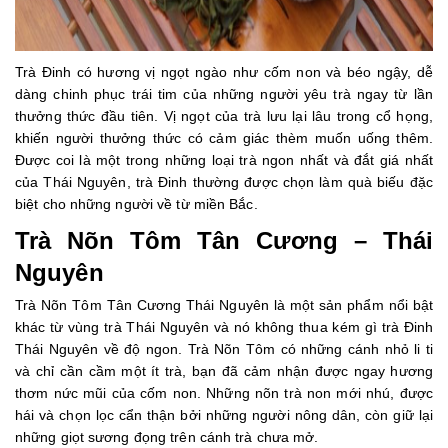
Trà Đinh có hương vị ngọt ngào như cốm non và béo ngậy, dễ
dàng chinh phục trái tim của những người yêu trà ngay từ lần
thưởng thức đầu tiên. Vị ngọt của trà lưu lại lâu trong cổ họng,
khiến người thưởng thức có cảm giác thèm muốn uống thêm.
Được coi là một trong những loại trà ngon nhất và đắt giá nhất
của Thái Nguyên, trà Đinh thường được chọn làm quà biếu đặc
biệt cho những người về từ miền Bắc.
Trà Nõn Tôm Tân Cương – Thái
Nguyên
Trà Nõn Tôm Tân Cương Thái Nguyên là một sản phẩm nổi bật
khác từ vùng trà Thái Nguyên và nó không thua kém gì trà Đinh
Thái Nguyên về độ ngon. Trà Nõn Tôm có những cánh nhỏ li ti
và chỉ cần cầm một ít trà, bạn đã cảm nhận được ngay hương
thơm nức mũi của cốm non. Những nõn trà non mới nhú, được
hái và chọn lọc cẩn thận bởi những người nông dân, còn giữ lại
những giọt sương đọng trên cánh trà chưa mở.