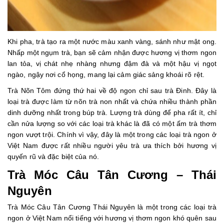
Khi pha, trà tạo ra một nước màu xanh vàng, sánh như mật ong.
Nhấp một ngụm trà, bạn sẽ cảm nhận được hương vị thơm ngon
lan tỏa, vị chát nhẹ nhàng nhưng đậm đà và một hậu vị ngọt
ngào, ngậy nơi cổ họng, mang lại cảm giác sảng khoái rõ rệt.
Trà Nõn Tôm đứng thứ hai về độ ngon chỉ sau trà Đinh. Đây là
loại trà được làm từ nõn trà non nhất và chứa nhiều thành phần
dinh dưỡng nhất trong búp trà. Lượng trà dùng để pha rất ít, chỉ
cần nửa lượng so với các loại trà khác là đã có một ấm trà thơm
ngon vượt trội. Chính vì vậy, đây là một trong các loại trà ngon ở
Việt Nam được rất nhiều người yêu trà ưa thích bởi hương vị
quyến rũ và đặc biệt của nó.
Trà Móc Câu Tân Cương – Thái
Nguyên
Trà Móc Câu Tân Cương Thái Nguyên là một trong các loại trà
ngon ở Việt Nam nổi tiếng với hương vị thơm ngon khó quên sau