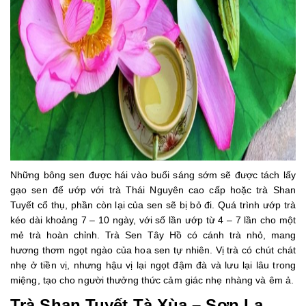
Những bông sen được hái vào buổi sáng sớm sẽ được tách lấy
gạo sen để ướp với trà Thái Nguyên cao cấp hoặc trà Shan
Tuyết cổ thụ, phần còn lại của sen sẽ bị bỏ đi. Quá trình ướp trà
kéo dài khoảng 7 – 10 ngày, với số lần ướp từ 4 – 7 lần cho một
mẻ trà hoàn chỉnh. Trà Sen Tây Hồ có cánh trà nhỏ, mang
hương thơm ngọt ngào của hoa sen tự nhiên. Vị trà có chút chát
nhẹ ở tiền vị, nhưng hậu vị lại ngọt đậm đà và lưu lại lâu trong
miệng, tạo cho người thưởng thức cảm giác nhẹ nhàng và êm ả.
Trà Shan Tuyết Tà Xùa – Sơn La