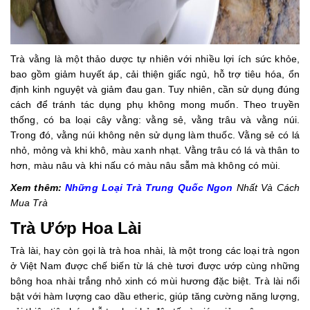
Trà vằng là một thảo dược tự nhiên với nhiều lợi ích sức khỏe,
bao gồm giảm huyết áp, cải thiện giấc ngủ, hỗ trợ tiêu hóa, ổn
định kinh nguyệt và giảm đau gan. Tuy nhiên, cần sử dụng đúng
cách để tránh tác dụng phụ không mong muốn. Theo truyền
thống, có ba loại cây vằng: vằng sẻ, vằng trâu và vằng núi.
Trong đó, vằng núi không nên sử dụng làm thuốc. Vằng sẻ có lá
nhỏ, mỏng và khi khô, màu xanh nhạt. Vằng trâu có lá và thân to
hơn, màu nâu và khi nấu có màu nâu sẫm mà không có mùi.
Xem thêm:
Những Loại Trà Trung Quốc Ngon
Nhất Và Cách
Mua Trà
Trà Ướp Hoa Lài
Trà lài, hay còn gọi là trà hoa nhài, là một trong các loại trà ngon
ở Việt Nam được chế biến từ lá chè tươi được ướp cùng những
bông hoa nhài trắng nhỏ xinh có mùi hương đặc biệt. Trà lài nổi
bật với hàm lượng cao dầu etheric, giúp tăng cường năng lượng,