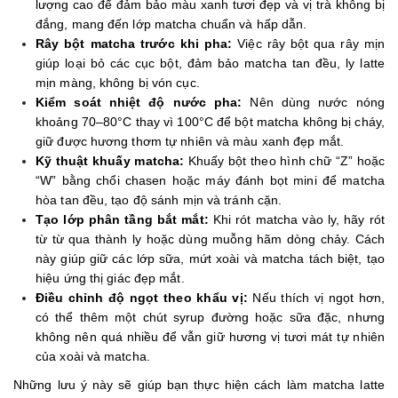
lượng cao để đảm bảo màu xanh tươi đẹp và vị trà không bị
đắng, mang đến lớp matcha chuẩn và hấp dẫn.
Rây bột matcha trước khi pha:
Việc rây bột qua rây mịn
giúp loại bỏ các cục bột, đảm bảo matcha tan đều, ly latte
mịn màng, không bị vón cục.
Kiểm soát nhiệt độ nước pha:
Nên dùng nước nóng
khoảng 70–80°C thay vì 100°C để bột matcha không bị cháy,
giữ được hương thơm tự nhiên và màu xanh đẹp mắt.
Kỹ thuật khuấy matcha:
Khuấy bột theo hình chữ “Z” hoặc
“W” bằng chổi chasen hoặc máy đánh bọt mini để matcha
hòa tan đều, tạo độ sánh mịn và tránh cặn.
Tạo lớp phân tầng bắt mắt:
Khi rót matcha vào ly, hãy rót
từ từ qua thành ly hoặc dùng muỗng hãm dòng chảy. Cách
này giúp giữ các lớp sữa, mứt xoài và matcha tách biệt, tạo
hiệu ứng thị giác đẹp mắt.
Điều chỉnh độ ngọt theo khẩu vị:
Nếu thích vị ngọt hơn,
có thể thêm một chút syrup đường hoặc sữa đặc, nhưng
không nên quá nhiều để vẫn giữ hương vị tươi mát tự nhiên
của xoài và matcha.
Những lưu ý này sẽ giúp bạn thực hiện cách làm matcha latte