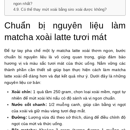
ngon nhất?
Có thể thay mứt xoài bằng siro xoài được không?
Chuẩn bị nguyên liệu làm
matcha xoài latte tươi mát
Để tự tay pha chế một ly matcha latte xoài thơm ngon, bước
chuẩn bị nguyên liệu là vô cùng quan trọng, giúp đảm bảo
hương vị và màu sắc tươi mát của thức uống. Nắm vững các
thành phần cần thiết sẽ giúp bạn thực hiện cách làm matcha
latte xoài dễ dàng hơn và đạt kết quả như ý. Dưới đây là những
nguyên liệu cơ bản:
Xoài chín:
1 quả tầm 250 gram, chọn loại xoài mềm, ngọt tự
nhiên để mứt xoài khi nấu có độ sánh và vị ngon chuẩn.
Nước cốt chanh:
1/2 muỗng canh, giúp cân bằng vị ngọt
của xoài và giữ màu vàng tươi đẹp mắt.
Đường:
Lượng vừa đủ theo sở thích, dùng để điều chỉnh độ
ngọt của mứt và thức uống.
Bột matcha:
Khoảng 3 gram (tương đương 1 muỗng cà