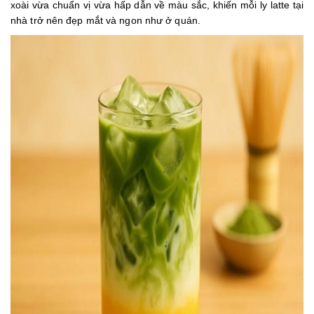
xoài vừa chuẩn vị vừa hấp dẫn về màu sắc, khiến mỗi ly latte tại
nhà trở nên đẹp mắt và ngon như ở quán.