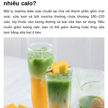
nhiêu calo?
Một ly matcha latte xoài chuẩn tại nhà với thành phần gồm mứt
xoài, sữa tươi và bột matcha thường chứa khoảng 180–220
calo, tùy thuộc vào lượng đường và loại sữa bạn sử dụng. Nếu
muốn giảm lượng calo, bạn có thể giảm đường hoặc thay sữa
tươi bằng sữa hạt ít béo.