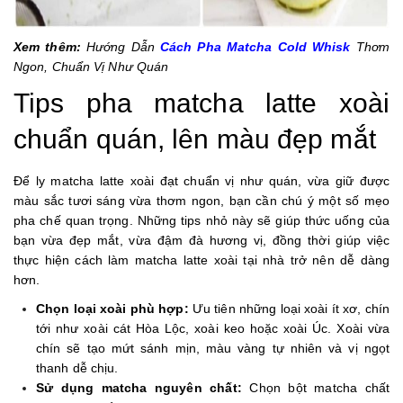
Xem thêm:
Hướng Dẫn
Cách Pha Matcha Cold Whisk
Thơm
Ngon, Chuẩn Vị Như Quán
Tips pha matcha latte xoài
chuẩn quán, lên màu đẹp mắt
Để ly matcha latte xoài đạt chuẩn vị như quán, vừa giữ được
màu sắc tươi sáng vừa thơm ngon, bạn cần chú ý một số mẹo
pha chế quan trọng. Những tips nhỏ này sẽ giúp thức uống của
bạn vừa đẹp mắt, vừa đậm đà hương vị, đồng thời giúp việc
thực hiện cách làm matcha latte xoài tại nhà trở nên dễ dàng
hơn.
Chọn loại xoài phù hợp:
Ưu tiên những loại xoài ít xơ, chín
tới như xoài cát Hòa Lộc, xoài keo hoặc xoài Úc. Xoài vừa
chín sẽ tạo mứt sánh mịn, màu vàng tự nhiên và vị ngọt
thanh dễ chịu.
Sử dụng matcha nguyên chất:
Chọn bột matcha chất