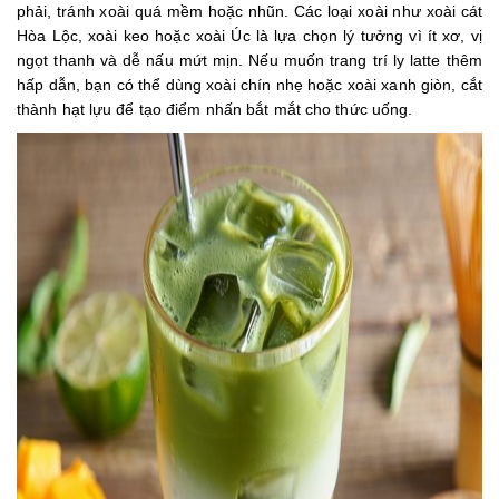
phải, tránh xoài quá mềm hoặc nhũn. Các loại xoài như xoài cát
Hòa Lộc, xoài keo hoặc xoài Úc là lựa chọn lý tưởng vì ít xơ, vị
ngọt thanh và dễ nấu mứt mịn. Nếu muốn trang trí ly latte thêm
hấp dẫn, bạn có thể dùng xoài chín nhẹ hoặc xoài xanh giòn, cắt
thành hạt lựu để tạo điểm nhấn bắt mắt cho thức uống.