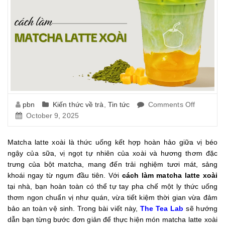
pbn
Kiến thức về trà
,
Tin tức
Comments Off
on
October 9, 2025
Hướng
Dẫn
Cách
Matcha latte xoài là thức uống kết hợp hoàn hảo giữa vị béo
Làm
ngậy của sữa, vị ngọt tự nhiên của xoài và hương thơm đặc
Matcha
trưng của bột matcha, mang đến trải nghiệm tươi mát, sảng
Latte
khoái ngay từ ngụm đầu tiên. Với
cách làm matcha latte xoài
Xoài
tại nhà, bạn hoàn toàn có thể tự tay pha chế một ly thức uống
Chuẩn
thơm ngon chuẩn vị như quán, vừa tiết kiệm thời gian vừa đảm
Vị
bảo an toàn vệ sinh. Trong bài viết này,
The Tea Lab
sẽ hướng
Như
dẫn bạn từng bước đơn giản để thực hiện món matcha latte xoài