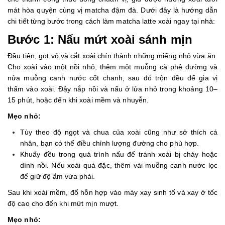
mát hòa quyện cùng vị matcha đậm đà. Dưới đây là hướng dẫn
chi tiết từng bước trong cách làm matcha latte xoài ngay tại nhà:
Bước 1: Nấu mứt xoài sánh mịn
Đầu tiên, gọt vỏ và cắt xoài chín thành những miếng nhỏ vừa ăn.
Cho xoài vào một nồi nhỏ, thêm một muỗng cà phê đường và
nửa muỗng canh nước cốt chanh, sau đó trộn đều để gia vị
thấm vào xoài. Đậy nắp nồi và nấu ở lửa nhỏ trong khoảng 10–
15 phút, hoặc đến khi xoài mềm và nhuyễn.
Mẹo nhỏ:
Tùy theo độ ngọt và chua của xoài cũng như sở thích cá
nhân, bạn có thể điều chỉnh lượng đường cho phù hợp.
Khuấy đều trong quá trình nấu để tránh xoài bị cháy hoặc
dính nồi. Nếu xoài quá đặc, thêm vài muỗng canh nước lọc
để giữ độ ẩm vừa phải.
Sau khi xoài mềm, đổ hỗn hợp vào máy xay sinh tố và xay ở tốc
độ cao cho đến khi mứt mịn mượt.
Mẹo nhỏ: