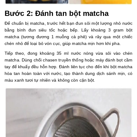
Bước 2: Đánh tan bột matcha
Để chuẩn bị matcha, trước hết bạn đun sôi một lượng nhỏ nước
bằng bình đun siêu tốc hoặc bếp. Lấy khoảng 3 gram bột
matcha (tương đương 1 muỗng cà phê) và rây qua một chiếc
chén nhỏ để loại bỏ vón cục, giúp matcha mịn hơn khi pha.
Tiếp theo, đong khoảng 35 ml nước nóng vừa sôi vào chén
matcha. Dùng chổi chasen truyền thống hoặc máy đánh bọt cầm
tay để khuấy đều hỗn hợp. Đánh liên tục cho đến khi bột matcha
hòa tan hoàn toàn với nước, tạo thành dung dịch sánh mịn, có
màu xanh tươi tự nhiên và không còn cặn bột.