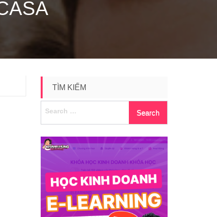
CASA
TÌM KIẾM
Search
for: