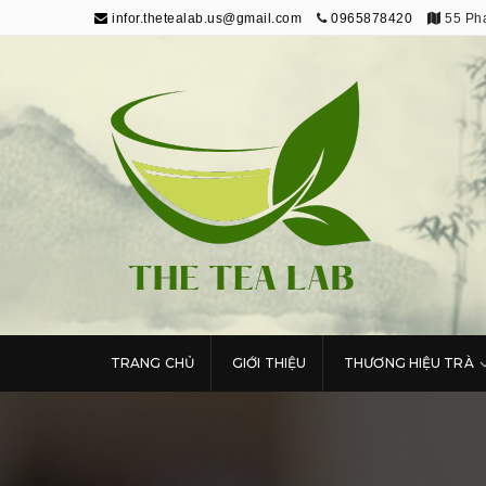
infor.thetealab.us@gmail.com
0965878420
55 Phạ
The Tea Lab
Trang Thông Tin Về Trà
TRANG CHỦ
GIỚI THIỆU
THƯƠNG HIỆU TRÀ