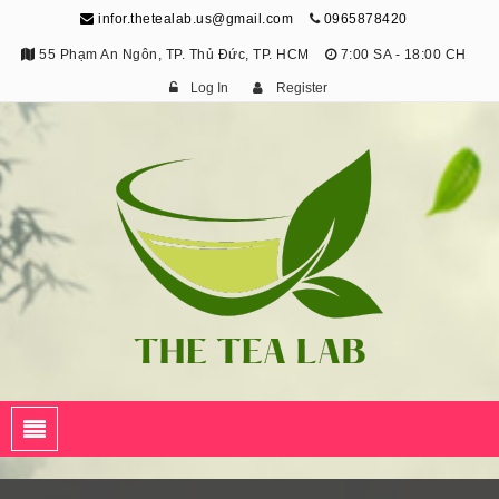
infor.thetealab.us@gmail.com
0965878420
55 Phạm An Ngôn, TP. Thủ Đức, TP. HCM
7:00 SA - 18:00 CH
Log In
Register
The Tea Lab
Trang Thông Tin Về Trà