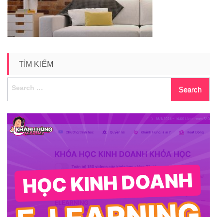
TÌM KIẾM
Search
for: