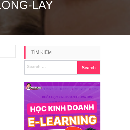
LONG-LAY
TÌM KIẾM
Search
for: