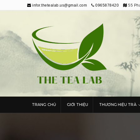
infor.thetealab.us@gmail.com
0965878420
55 Phạ
The Tea Lab
Trang Thông Tin Về Trà
TRANG CHỦ
GIỚI THIỆU
THƯƠNG HIỆU TRÀ