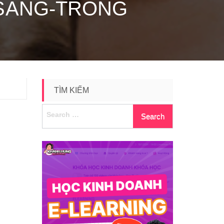
-SANG-TRONG
TÌM KIẾM
Search
for: