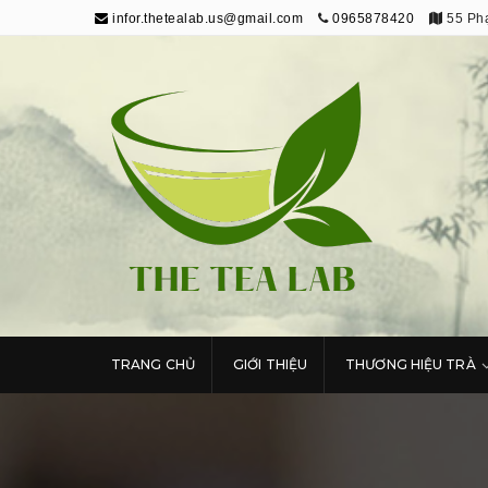
infor.thetealab.us@gmail.com
0965878420
55 Phạ
The Tea Lab
Trang Thông Tin Về Trà
TRANG CHỦ
GIỚI THIỆU
THƯƠNG HIỆU TRÀ