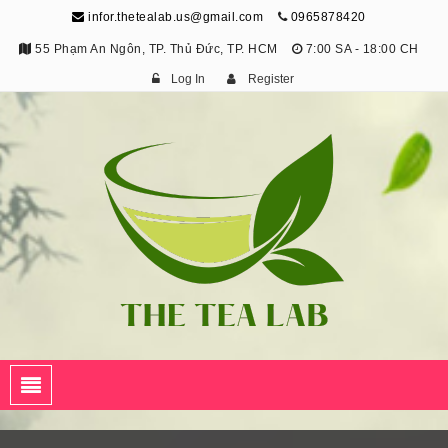
infor.thetealab.us@gmail.com
0965878420
55 Phạm An Ngôn, TP. Thủ Đức, TP. HCM
7:00 SA - 18:00 CH
Log In
Register
The Tea Lab
Trang Thông Tin Về Trà