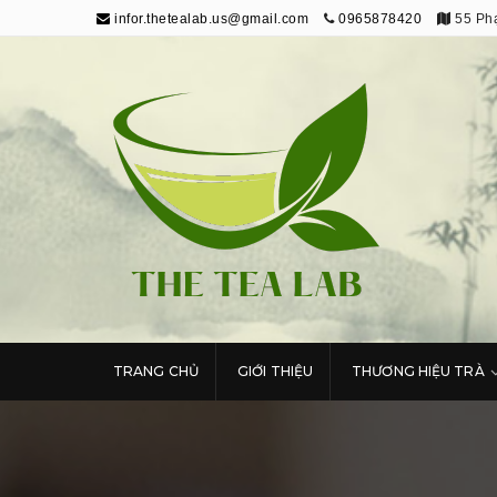
infor.thetealab.us@gmail.com
0965878420
55 Phạ
The Tea Lab
Trang Thông Tin Về Trà
TRANG CHỦ
GIỚI THIỆU
THƯƠNG HIỆU TRÀ