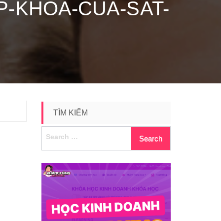
P-KHOA-CUA-SAT-
TÌM KIẾM
Search
for: