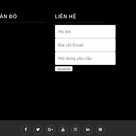
ẢN ĐỒ
LIÊN HỆ
remium bootstrap
hemes