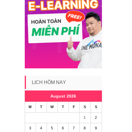
LỊCH HÔM NAY
August 2026
M
T
W
T
F
S
S
1
2
3
4
5
6
7
8
9