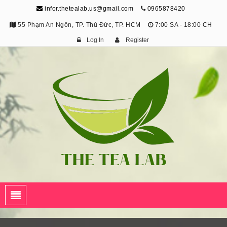
infor.thetealab.us@gmail.com
0965878420
55 Phạm An Ngôn, TP. Thủ Đức, TP. HCM
7:00 SA - 18:00 CH
Log In
Register
The Tea Lab
Trang Thông Tin Về Trà