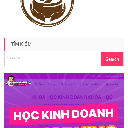
6
TÌM KIẾM
Search
for: