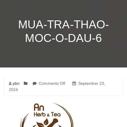
MUA-TRA-THAO-
MOC-O-DAU-6
pbn
Comments Off
on
September 23,
2024
mua-
tra-
thao-
moc-
o-
dau-