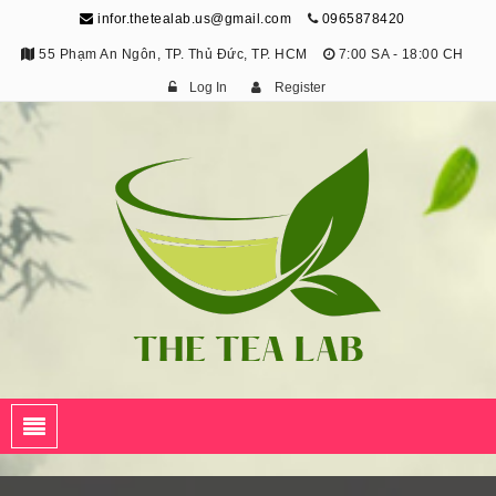
infor.thetealab.us@gmail.com
0965878420
55 Phạm An Ngôn, TP. Thủ Đức, TP. HCM
7:00 SA - 18:00 CH
Log In
Register
The Tea Lab
Trang Thông Tin Về Trà