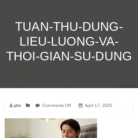
TUAN-THU-DUNG-
LIEU-LUONG-VA-
THOI-GIAN-SU-DUNG
pbn
Comments Off
on
April 17, 2025
tuan-
thu-
dung-
lieu-