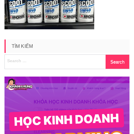
TÌM KIẾM
Search
for: