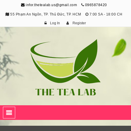
infor.thetealab.us@gmail.com
0965878420
55 Phạm An Ngôn, TP. Thủ Đức, TP. HCM
7:00 SA - 18:00 CH
Log In
Register
The Tea Lab
Trang Thông Tin Về Trà