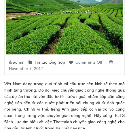
admin
Tin tức tổng hợp
Comments Off
on
November 7, 2017
Thetealab
chuyển
giao
Việt Nam đang trong quá trình tái cấu trúc nền kinh tế theo mô
công
hình tăng trưởng. Do đó, việc chuyển giao công nghệ thông qua
nghệ
các dự án thu hút vốn đầu tư từ nước ngoài nhằm tiếp cận công
cho
nghệ tiên tiến từ các nước phát triển nói chung và từ Anh quốc
nhà
nói riêng. Chính vì thế, tiếng Anh giao tiếp có vai trò vô cùng
đầu
quan trọng trong việc
chuyển giao công nghệ
. Hãy cùng
IELTS
tư
Đình Lực
tìm hiểu về việc Thetealab chuyển giao công nghệ cho
Anh
nhà đầu tư Anh Quốc trong bài viết này nhé.