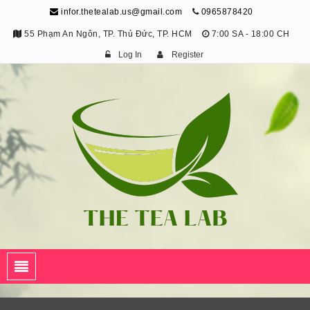
infor.thetealab.us@gmail.com
0965878420
55 Phạm An Ngôn, TP. Thủ Đức, TP. HCM
7:00 SA - 18:00 CH
Log In
Register
The Tea Lab
Trang Thông Tin Về Trà