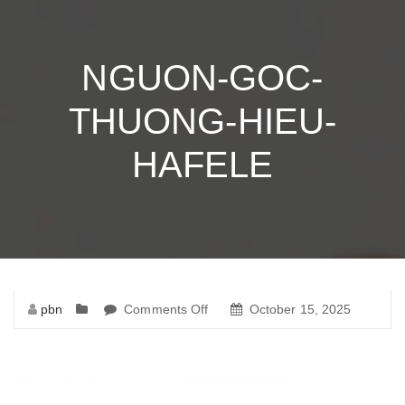
NGUON-GOC-
THUONG-HIEU-
HAFELE
pbn
Comments Off
on
October 15, 2025
nguon-
goc-
thuong-
hieu-