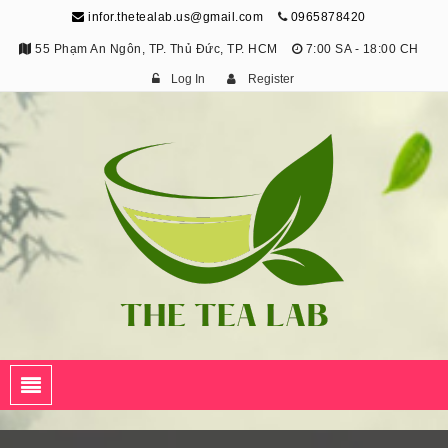
infor.thetealab.us@gmail.com
0965878420
55 Phạm An Ngôn, TP. Thủ Đức, TP. HCM
7:00 SA - 18:00 CH
Log In
Register
The Tea Lab
Trang Thông Tin Về Trà