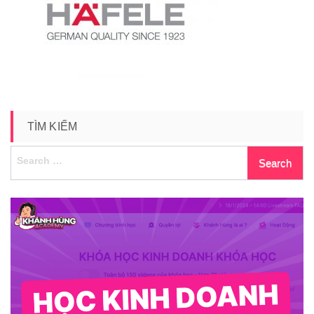
hafele
TÌM KIẾM
Search
for: