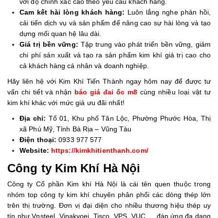
với độ chính xác cao theo yêu cầu khách hàng.
Cam kết hài lòng khách hàng:
Luôn lắng nghe phản hồi,
cải tiến dịch vụ và sản phẩm để nâng cao sự hài lòng và tạo
dựng mối quan hệ lâu dài.
Giá trị bền vững:
Tập trung vào phát triển bền vững, giảm
chi phí sản xuất và tạo ra sản phẩm kim khí giá trị cao cho
cả khách hàng cá nhân và doanh nghiệp.
Hãy liên hệ với Kim Khí Tiến Thành ngay hôm nay để được tư
vấn chi tiết và nhận
báo giá đai ốc m8
cùng nhiều loại vật tư
kim khí khác với mức giá ưu đãi nhất!
Địa chỉ:
Tổ 01, Khu phố Tân Lộc, Phường Phước Hòa, Thị
xã Phú Mỹ, Tỉnh Bà Rịa – Vũng Tàu
Điện thoại:
0933 977 577
Website:
https://kimkhitienthanh.com/
Công ty Kim Khí Hà Nội
Công ty Cổ phần Kim khí Hà Nội là cái tên quen thuộc trong
nhóm top công ty kim khí chuyên phân phối các dòng thép lớn
trên thị trường. Đơn vị đại diện cho nhiều thương hiệu thép uy
tín như Vnsteel, Vinakyoei, Tisco, VPS, VUC,… đáp ứng đa dạng