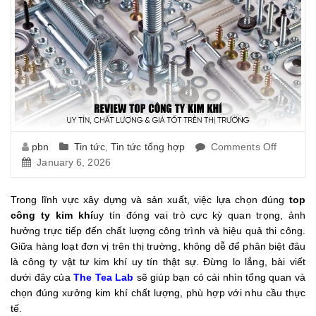
pbn
Tin tức
,
Tin tức tổng hợp
Comments Off
on
January 6, 2026
Top
10
Công
Trong lĩnh vực xây dựng và sản xuất, việc lựa chọn đúng
top
Ty
công ty kim khí
uy tín đóng vai trò cực kỳ quan trọng, ảnh
Kim
hưởng trực tiếp đến chất lượng công trình và hiệu quả thi công.
Khí
Giữa hàng loạt đơn vị trên thị trường, không dễ để phân biệt đâu
Uy
là công ty vật tư kim khí uy tín thật sự. Đừng lo lắng, bài viết
Tín,
dưới đây của
The Tea Lab
sẽ giúp bạn có cái nhìn tổng quan và
Chất
chọn đúng xưởng kim khí chất lượng, phù hợp với nhu cầu thực
Lượng
tế.