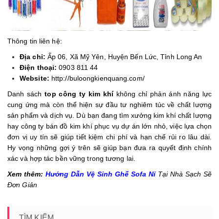
Thông tin liên hệ:
Địa chỉ:
Ấp 06, Xã Mỹ Yên, Huyện Bến Lức, Tỉnh Long An
Điện thoại:
0903 811 44
Website:
http://buloongkienquang.com/
Danh sách
top công ty kim khí
không chỉ phản ánh năng lực
cung ứng mà còn thể hiện sự đầu tư nghiêm túc về chất lượng
sản phẩm và dịch vụ. Dù bạn đang tìm xưởng kim khí chất lượng
hay công ty bán đồ kim khí phục vụ dự án lớn nhỏ, việc lựa chọn
đơn vị uy tín sẽ giúp tiết kiệm chi phí và hạn chế rủi ro lâu dài.
Hy vọng những gợi ý trên sẽ giúp bạn đưa ra quyết định chính
xác và hợp tác bền vững trong tương lai.
Xem thêm:
Hướng Dẫn Vệ Sinh Ghế Sofa Nỉ
Tại Nhà Sạch Sẽ
Đơn Giản
TÌM KIẾM