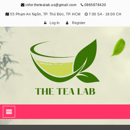
infor.thetealab.us@gmail.com
0965878420
55 Phạm An Ngôn, TP. Thủ Đức, TP. HCM
7:00 SA - 18:00 CH
Log In
Register
The Tea Lab
Trang Thông Tin Về Trà