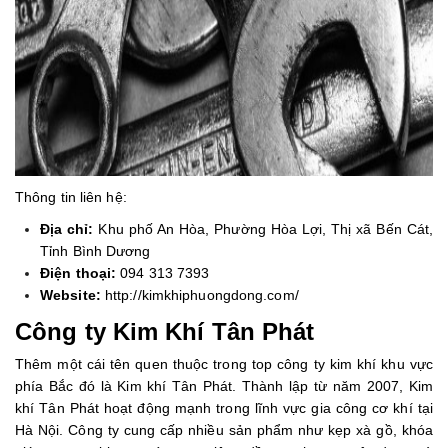
Thông tin liên hệ:
Địa chỉ:
Khu phố An Hòa, Phường Hòa Lợi, Thị xã Bến Cát,
Tỉnh Bình Dương
Điện thoại:
094 313 7393
Website:
http://kimkhiphuongdong.com/
Công ty Kim Khí Tân Phát
Thêm một cái tên quen thuộc trong top công ty kim khí khu vực
phía Bắc đó là Kim khí Tân Phát. Thành lập từ năm 2007, Kim
khí Tân Phát hoạt động mạnh trong lĩnh vực gia công cơ khí tại
Hà Nội. Công ty cung cấp nhiều sản phẩm như kẹp xà gồ, khóa