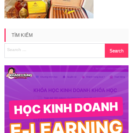
TÌM KIẾM
Search
for: