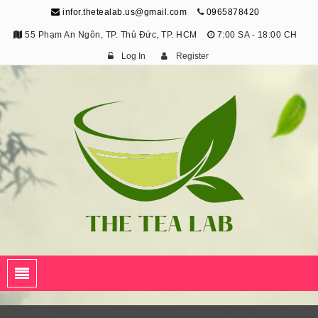
infor.thetealab.us@gmail.com
0965878420
55 Phạm An Ngôn, TP. Thủ Đức, TP. HCM
7:00 SA - 18:00 CH
Log In
Register
The Tea Lab
Trang Thông Tin Về Trà