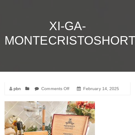
XI-GA-
MONTECRISTOSHOR
pbn
Comments Off
on
February 14, 2025
xi-
ga-
montecristoshort