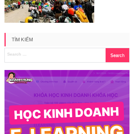
giang-
1
TÌM KIẾM
Search
for: