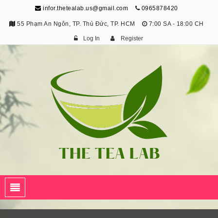
infor.thetealab.us@gmail.com
0965878420
55 Phạm An Ngôn, TP. Thủ Đức, TP. HCM
7:00 SA - 18:00 CH
Log In
Register
The Tea Lab
Trang Thông Tin Về Trà