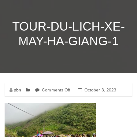
TOUR-DU-LICH-XE-
MAY-HA-GIANG-1
pbn
Comments Off
on
October 3, 2023
tour-
du-
lich-
xe-
may-
ha-