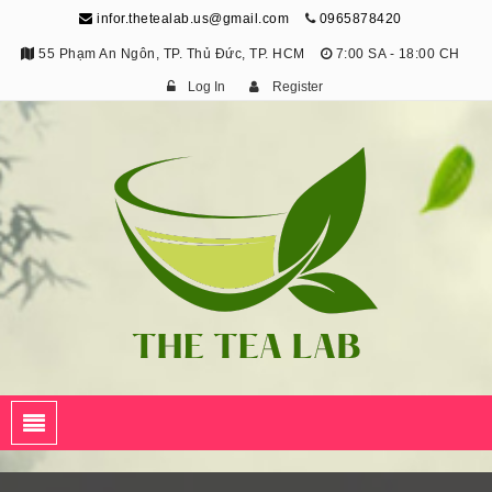
infor.thetealab.us@gmail.com
0965878420
55 Phạm An Ngôn, TP. Thủ Đức, TP. HCM
7:00 SA - 18:00 CH
Log In
Register
The Tea Lab
Trang Thông Tin Về Trà