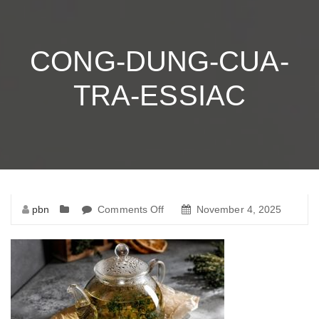
CONG-DUNG-CUA-
TRA-ESSIAC
pbn
Comments Off
on
November 4, 2025
cong-
dung-
cua-
tra-
essiac