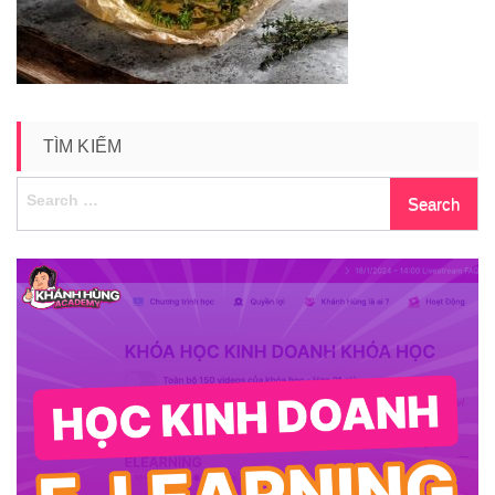
TÌM KIẾM
Search
for: