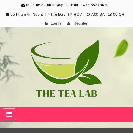
infor.thetealab.us@gmail.com
0965878420
55 Phạm An Ngôn, TP. Thủ Đức, TP. HCM
7:00 SA - 18:00 CH
Log In
Register
The Tea Lab
Trang Thông Tin Về Trà