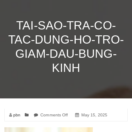
TAI-SAO-TRA-CO-
TAC-DUNG-HO-TRO-
GIAM-DAU-BUNG-
KINH
pbn
Comments Off
on
May 15, 2025
tai-
sao-