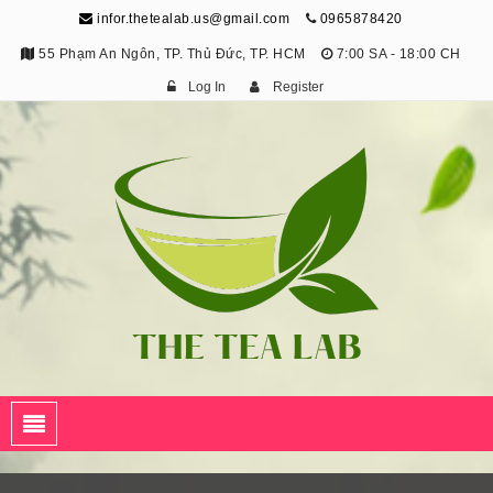
infor.thetealab.us@gmail.com
0965878420
55 Phạm An Ngôn, TP. Thủ Đức, TP. HCM
7:00 SA - 18:00 CH
Log In
Register
The Tea Lab
Trang Thông Tin Về Trà