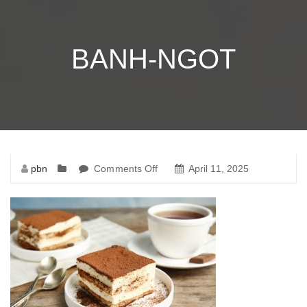
BANH-NGOT
pbn
Comments Off
on
April 11, 2025
banh-
ngot