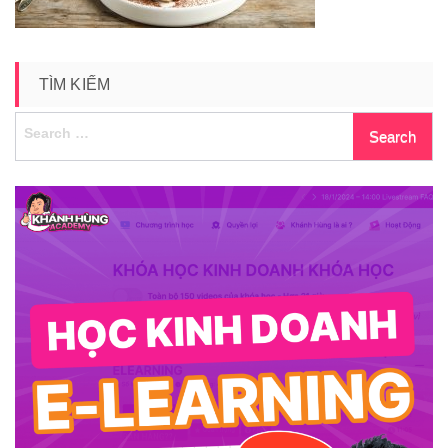
TÌM KIẾM
Search
for: