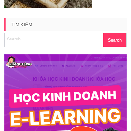
TÌM KIẾM
Search
for: