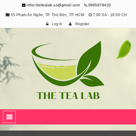
infor.thetealab.us@gmail.com
0965878420
55 Phạm An Ngôn, TP. Thủ Đức, TP. HCM
7:00 SA - 18:00 CH
Log In
Register
The Tea Lab
Trang Thông Tin Về Trà