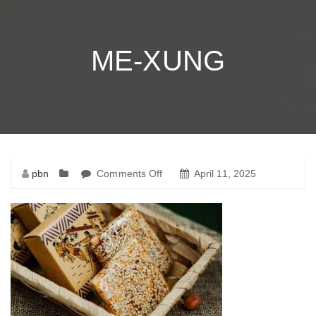
ME-XUNG
pbn
Comments Off
on
April 11, 2025
me-
xung