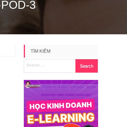
-POD-3
TÌM KIẾM
Search
for: