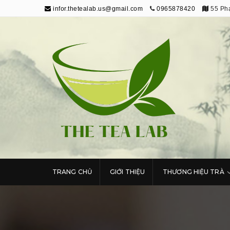
infor.thetealab.us@gmail.com
0965878420
55 Phạ
The Tea Lab
Trang Thông Tin Về Trà
TRANG CHỦ
GIỚI THIỆU
THƯƠNG HIỆU TRÀ