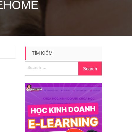
REHOME
TÌM KIẾM
Search
for: