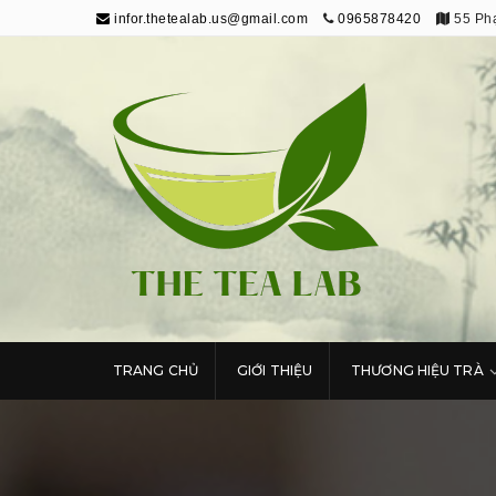
infor.thetealab.us@gmail.com
0965878420
55 Phạ
The Tea Lab
Trang Thông Tin Về Trà
TRANG CHỦ
GIỚI THIỆU
THƯƠNG HIỆU TRÀ