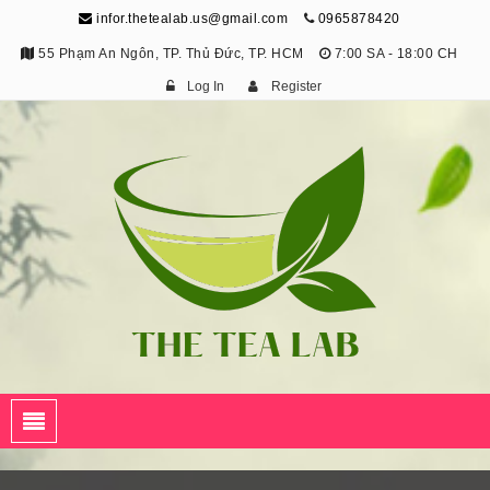
infor.thetealab.us@gmail.com
0965878420
55 Phạm An Ngôn, TP. Thủ Đức, TP. HCM
7:00 SA - 18:00 CH
Log In
Register
The Tea Lab
Trang Thông Tin Về Trà