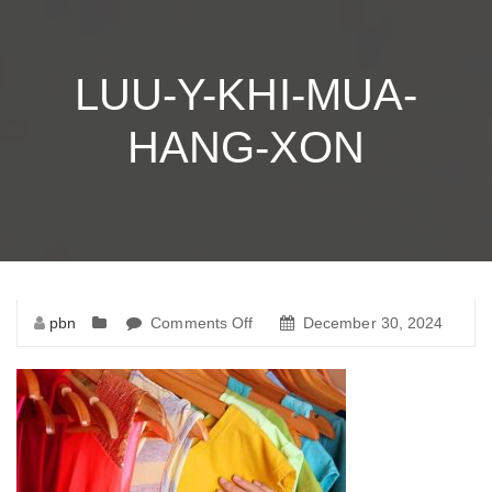
LUU-Y-KHI-MUA-
HANG-XON
pbn
Comments Off
on
December 30, 2024
luu-
y-
khi-
mua-
hang-
xon