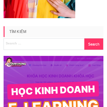
TÌM KIẾM
Search
for: