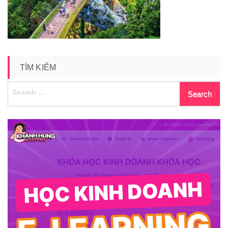
TÌM KIẾM
Search
for: