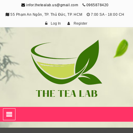
infor.thetealab.us@gmail.com
0965878420
55 Phạm An Ngôn, TP. Thủ Đức, TP. HCM
7:00 SA - 18:00 CH
Log In
Register
The Tea Lab
Trang Thông Tin Về Trà