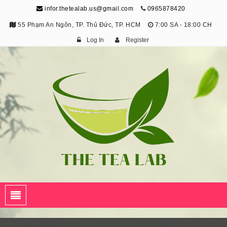
infor.thetealab.us@gmail.com
0965878420
55 Phạm An Ngôn, TP. Thủ Đức, TP. HCM
7:00 SA - 18:00 CH
Log In
Register
The Tea Lab
Trang Thông Tin Về Trà