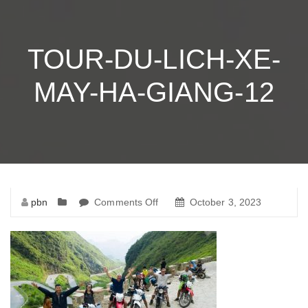
TOUR-DU-LICH-XE-
MAY-HA-GIANG-12
pbn
Comments Off
on
October 3, 2023
tour-
du-
lich-
xe-
may-
ha-