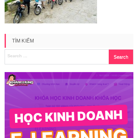
giang-
12
TÌM KIẾM
Search
for: