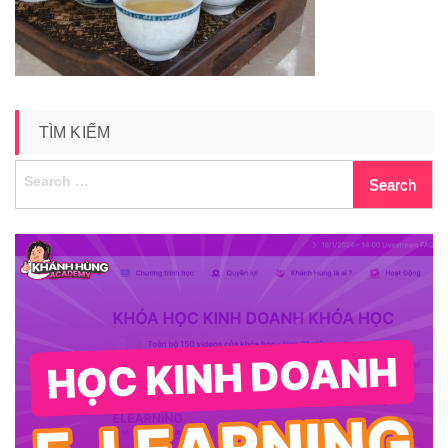
TÌM KIẾM
Search
for: