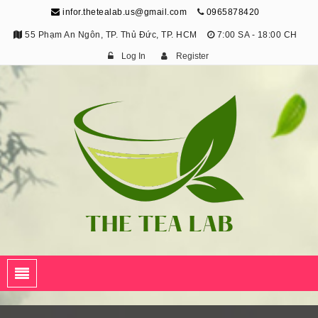
infor.thetealab.us@gmail.com
0965878420
55 Phạm An Ngôn, TP. Thủ Đức, TP. HCM
7:00 SA - 18:00 CH
Log In
Register
The Tea Lab
Trang Thông Tin Về Trà