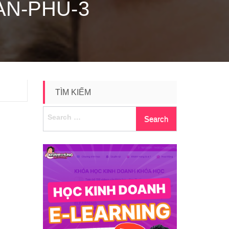
AN-PHU-3
TÌM KIẾM
Search
for: