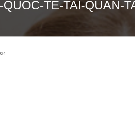
QUOC-TE-TAI-QUAN-T
024