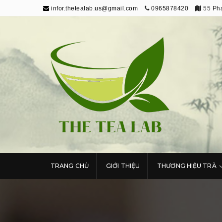
infor.thetealab.us@gmail.com
0965878420
55 Phạ
The Tea Lab
Trang Thông Tin Về Trà
TRANG CHỦ
GIỚI THIỆU
THƯƠNG HIỆU TRÀ