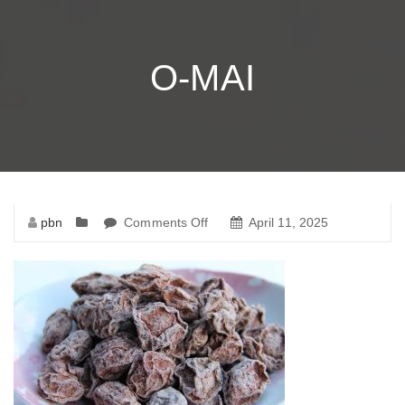
O-MAI
pbn
Comments Off
on
April 11, 2025
o-
mai