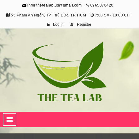
infor.thetealab.us@gmail.com
0965878420
55 Phạm An Ngôn, TP. Thủ Đức, TP. HCM
7:00 SA - 18:00 CH
Log In
Register
The Tea Lab
Trang Thông Tin Về Trà