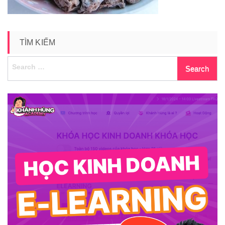
TÌM KIẾM
Search
for: