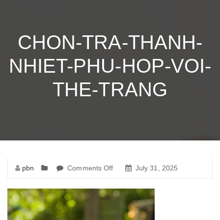
CHON-TRA-THANH-
NHIET-PHU-HOP-VOI-
THE-TRANG
pbn
Comments Off
on
July 31, 2025
chon-
tra-
thanh-
nhiet-