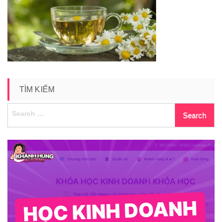
phu-
hop-
voi-
the-
trang
TÌM KIẾM
Search
for: