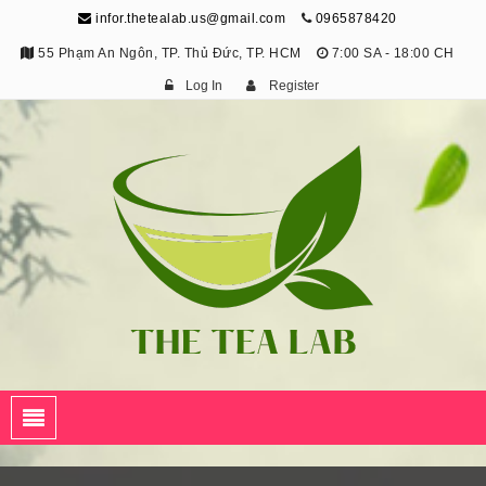
infor.thetealab.us@gmail.com
0965878420
55 Phạm An Ngôn, TP. Thủ Đức, TP. HCM
7:00 SA - 18:00 CH
Log In
Register
The Tea Lab
Trang Thông Tin Về Trà